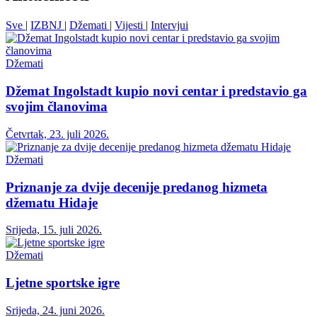
Sve
|
IZBNJ
|
Džemati
|
Vijesti
|
Intervjui
Džemati
Džemat Ingolstadt kupio novi centar i predstavio ga
svojim članovima
Četvrtak, 23. juli 2026.
Džemati
Priznanje za dvije decenije predanog hizmeta
džematu Hidaje
Srijeda, 15. juli 2026.
Džemati
Ljetne sportske igre
Srijeda, 24. juni 2026.