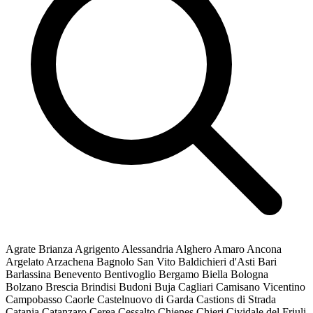
Agrate Brianza
Agrigento
Alessandria
Alghero
Amaro
Ancona
Argelato
Arzachena
Bagnolo San Vito
Baldichieri d'Asti
Bari
Barlassina
Benevento
Bentivoglio
Bergamo
Biella
Bologna
Bolzano
Brescia
Brindisi
Budoni
Buja
Cagliari
Camisano Vicentino
Campobasso
Caorle
Castelnuovo di Garda
Castions di Strada
Catania
Catanzaro
Cerea
Cessalto
Chienes
Chieri
Cividale del Friuli