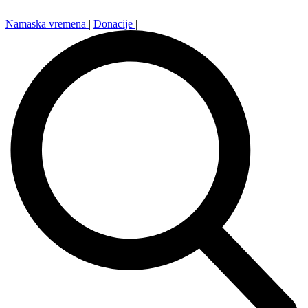
Namaska vremena
|
Donacije
|