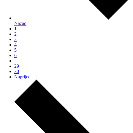
Nazad
1
2
3
4
5
6
...
29
30
Naprijed