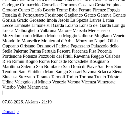
Codognè
Comacchio
Conselice
Cormons
Cosenza
Costa Volpino
Crotone
Cuneo
Darfo Boario Terme
Erba
Ferrara
Firenze
Foggia
Fossalta di Portogruaro
Frosinone
Gaglianco
Gatteo
Genova
Gonars
Gorizia
Grado
Grosseto
Imola
Jesolo
La Spezia
Laives
Latina
Lecce
Limbiate
Limone sul Garda
Loiano
Lonato del Garda
Lonigo
Lucca
Malborghetto Valbruna
Marone
Marsala
Mercenasco
Mezzolombardo
Milano
Modena
Moggio Udinese
Mogliano Veneto
Mondolfo
Monselice
Monteroni d'Arbia
Monzuno
Napoli
Olbia
Oppeano
Oristano
Orzinuovi
Padova
Pagazzano
Palazzolo dello
Stella
Palermo
Parma
Perugia
Pescara
Piacenza
Pisa
Pocenia
Pordenone
Potenza
Pozzuolo del Friuli
Ravenna
Reggio Calabria
Rieti
Rimini
Rogno
Roma
Roncade
Roncadelle
Rosignano
Marittimo
Salerno
San Bonifacio
San Donà di Piave
San Fior
San
Teodoro
Sant'Elpidio a Mare
Sarego
Sassari
Savona
Sciacca
Siena
Siracusa
Stezzano
Taranto
Termoli
Torino
Tortona
Trento
Trieste
Udine
Valeggio sul Mincio
Venezia
Verona
Vicenza
Vimercate
Viterbo
Volta Mantovana
|
07.08.2026.
Akšam
-
21:19
Donacije