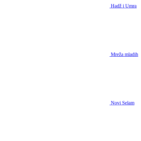
Hadž i Umra
Mreža mladih
Novi Selam