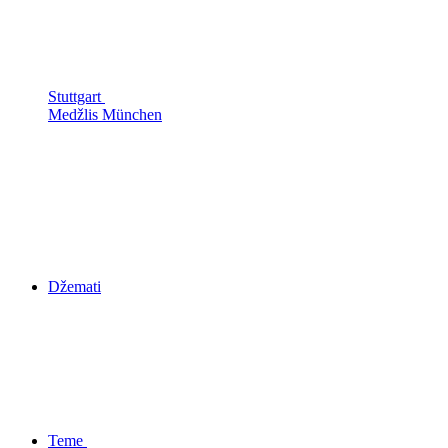
Stuttgart
Medžlis München
Džemati
Teme