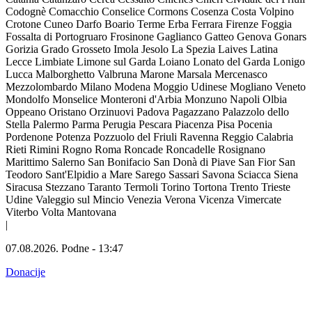
Codognè
Comacchio
Conselice
Cormons
Cosenza
Costa Volpino
Crotone
Cuneo
Darfo Boario Terme
Erba
Ferrara
Firenze
Foggia
Fossalta di Portogruaro
Frosinone
Gaglianco
Gatteo
Genova
Gonars
Gorizia
Grado
Grosseto
Imola
Jesolo
La Spezia
Laives
Latina
Lecce
Limbiate
Limone sul Garda
Loiano
Lonato del Garda
Lonigo
Lucca
Malborghetto Valbruna
Marone
Marsala
Mercenasco
Mezzolombardo
Milano
Modena
Moggio Udinese
Mogliano Veneto
Mondolfo
Monselice
Monteroni d'Arbia
Monzuno
Napoli
Olbia
Oppeano
Oristano
Orzinuovi
Padova
Pagazzano
Palazzolo dello
Stella
Palermo
Parma
Perugia
Pescara
Piacenza
Pisa
Pocenia
Pordenone
Potenza
Pozzuolo del Friuli
Ravenna
Reggio Calabria
Rieti
Rimini
Rogno
Roma
Roncade
Roncadelle
Rosignano
Marittimo
Salerno
San Bonifacio
San Donà di Piave
San Fior
San
Teodoro
Sant'Elpidio a Mare
Sarego
Sassari
Savona
Sciacca
Siena
Siracusa
Stezzano
Taranto
Termoli
Torino
Tortona
Trento
Trieste
Udine
Valeggio sul Mincio
Venezia
Verona
Vicenza
Vimercate
Viterbo
Volta Mantovana
|
07.08.2026.
Podne
-
13:47
Donacije