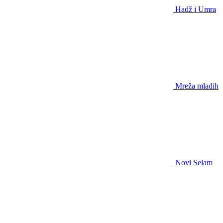
Hadž i Umra
Mreža mladih
Novi Selam