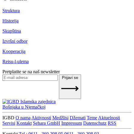
Struktura
Historija
Skupština
Izvršni odbor
Kooperacija
Reisu-l-ulema
Pretplatite se na naš newsletter
Prijavi se
Islamska zajednica
Bošnjaka u Njemačkoj
IGBD
O nama
Aktivnosti
Medžlisi
Džemati
Teme
Aktuelnosti
Servisi
Kontakt
Sehara GmbH
Impressum
Datenschutz
RSS
Kontakt
Tel.: 0611 - 360 298 95
0611 - 360 298 93