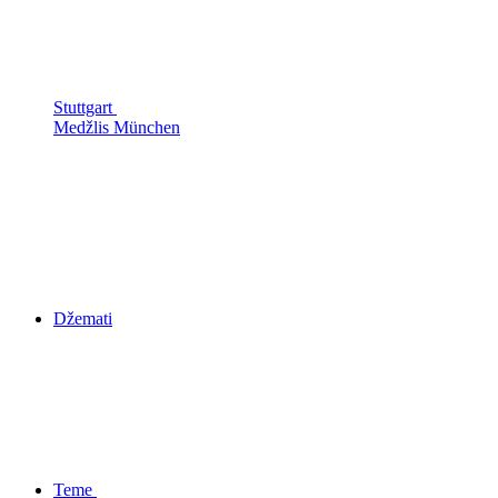
Stuttgart
Medžlis München
Džemati
Teme