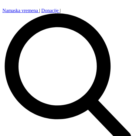
Namaska vremena
|
Donacije
|