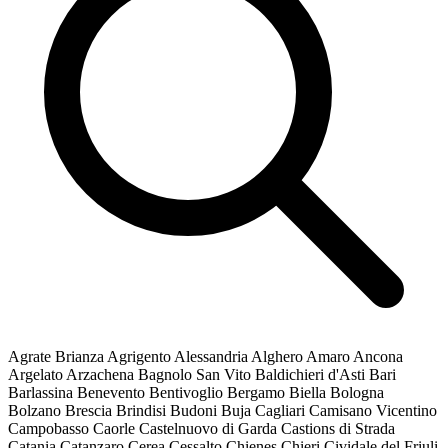
Agrate Brianza
Agrigento
Alessandria
Alghero
Amaro
Ancona
Argelato
Arzachena
Bagnolo San Vito
Baldichieri d'Asti
Bari
Barlassina
Benevento
Bentivoglio
Bergamo
Biella
Bologna
Bolzano
Brescia
Brindisi
Budoni
Buja
Cagliari
Camisano Vicentino
Campobasso
Caorle
Castelnuovo di Garda
Castions di Strada
Catania
Catanzaro
Cerea
Cessalto
Chienes
Chieri
Cividale del Friuli