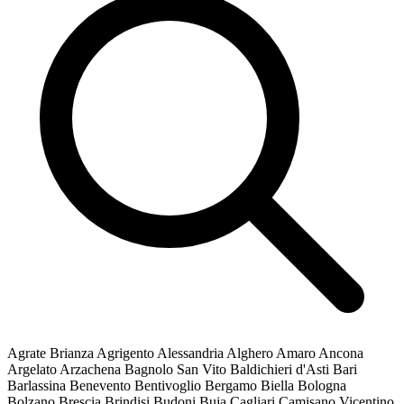
Agrate Brianza
Agrigento
Alessandria
Alghero
Amaro
Ancona
Argelato
Arzachena
Bagnolo San Vito
Baldichieri d'Asti
Bari
Barlassina
Benevento
Bentivoglio
Bergamo
Biella
Bologna
Bolzano
Brescia
Brindisi
Budoni
Buja
Cagliari
Camisano Vicentino