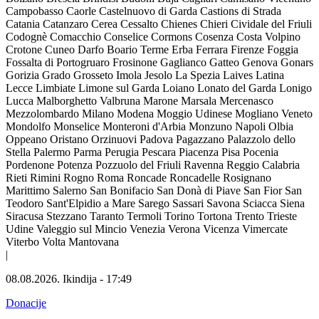
Campobasso
Caorle
Castelnuovo di Garda
Castions di Strada
Catania
Catanzaro
Cerea
Cessalto
Chienes
Chieri
Cividale del Friuli
Codognè
Comacchio
Conselice
Cormons
Cosenza
Costa Volpino
Crotone
Cuneo
Darfo Boario Terme
Erba
Ferrara
Firenze
Foggia
Fossalta di Portogruaro
Frosinone
Gaglianco
Gatteo
Genova
Gonars
Gorizia
Grado
Grosseto
Imola
Jesolo
La Spezia
Laives
Latina
Lecce
Limbiate
Limone sul Garda
Loiano
Lonato del Garda
Lonigo
Lucca
Malborghetto Valbruna
Marone
Marsala
Mercenasco
Mezzolombardo
Milano
Modena
Moggio Udinese
Mogliano Veneto
Mondolfo
Monselice
Monteroni d'Arbia
Monzuno
Napoli
Olbia
Oppeano
Oristano
Orzinuovi
Padova
Pagazzano
Palazzolo dello
Stella
Palermo
Parma
Perugia
Pescara
Piacenza
Pisa
Pocenia
Pordenone
Potenza
Pozzuolo del Friuli
Ravenna
Reggio Calabria
Rieti
Rimini
Rogno
Roma
Roncade
Roncadelle
Rosignano
Marittimo
Salerno
San Bonifacio
San Donà di Piave
San Fior
San
Teodoro
Sant'Elpidio a Mare
Sarego
Sassari
Savona
Sciacca
Siena
Siracusa
Stezzano
Taranto
Termoli
Torino
Tortona
Trento
Trieste
Udine
Valeggio sul Mincio
Venezia
Verona
Vicenza
Vimercate
Viterbo
Volta Mantovana
|
08.08.2026.
Ikindija
-
17:49
Donacije