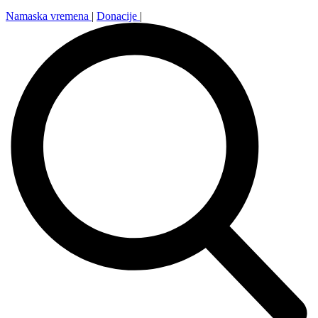
Namaska vremena
|
Donacije
|