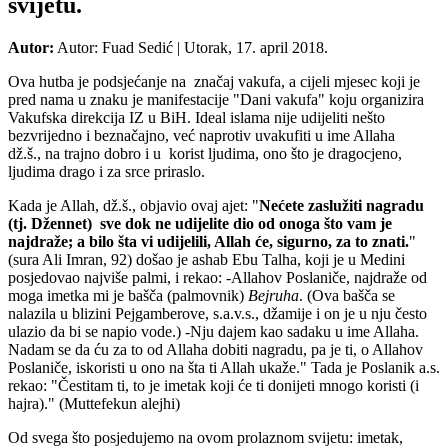
svijetu.
Autor:
Autor: Fuad Sedić
|
Utorak, 17. april 2018.
Ova hutba je podsjećanje na značaj vakufa, a cijeli mjesec koji je
pred nama u znaku je manifestacije "Dani vakufa" koju organizira
Vakufska direkcija IZ u BiH. Ideal islama nije udijeliti nešto
bezvrijedno i beznačajno, već naprotiv uvakufiti u ime Allaha
dž.š., na trajno dobro i u korist ljudima, ono što je dragocjeno,
ljudima drago i za srce priraslo.
Kada je Allah, dž.š., objavio ovaj ajet: "
Nećete zaslužiti nagradu
(tj. Džennet) sve dok ne udijelite dio od onoga što vam je
najdraže; a bilo šta vi udijelili, Allah će, sigurno, za to znati.
"
(sura Ali Imran, 92) došao je ashab Ebu Talha, koji je u Medini
posjedovao najviše palmi, i rekao: -Allahov Poslaniče, najdraže od
moga imetka mi je bašča (palmovnik)
Bejruha
. (Ova bašča se
nalazila u blizini Pejgamberove, s.a.v.s., džamije i on je u nju često
ulazio da bi se napio vode.) -Nju dajem kao sadaku u ime Allaha.
Nadam se da ću za to od Allaha dobiti nagradu, pa je ti, o Allahov
Poslaniče, iskoristi u ono na šta ti Allah ukaže." Tada je Poslanik a.s.
rekao: "Čestitam ti, to je imetak koji će ti donijeti mnogo koristi (i
hajra)." (Muttefekun alejhi)
Od svega što posjedujemo na ovom prolaznom svijetu: imetak,