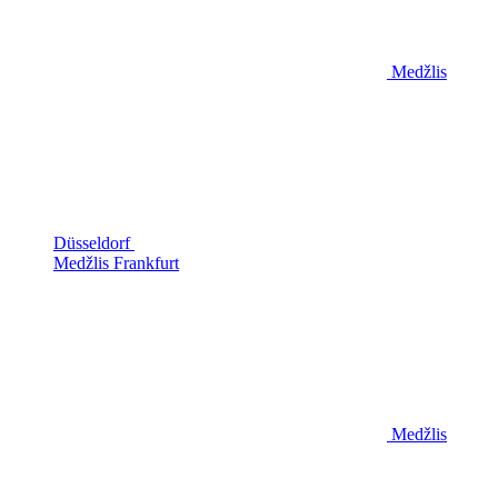
Medžlis
Düsseldorf
Medžlis Frankfurt
Medžlis