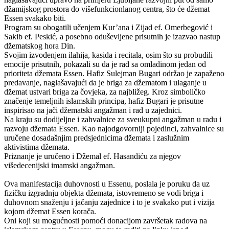
džamijskog prostora do višefunkcionlanog centra, što će džemat
Essen svakako biti.
Program su obogatili učenjem Kur’ana i Zijad ef. Omerbegović i
Sakib ef. Peskić, a posebno oduševljene prisutnih je izazvao nastup
džematskog hora Din.
Svojim izvođenjem ilahija, kasida i recitala, osim što su probudili
emocije prisutnih, pokazali su da je rad sa omladinom jedan od
prioriteta džemata Essen. Hafiz Sulejman Bugari održao je zapaženo
predavanje, naglašavajući da je briga za džematom i ulaganje u
džemat ustvari briga za čovjeka, za najbližeg. Kroz simboličko
značenje temeljnih islamskih principa, hafiz Bugari je prisutne
inspirisao na jači džematski angažman i rad u zajednici.
Na kraju su dodijeljne i zahvalnice za sveukupni angažman u radu i
razvoju džemata Essen. Kao najodgovorniji pojedinci, zahvalnice su
uručene dosadašnjim predsjednicima džemata i zaslužnim
aktivistima džemata.
Priznanje je uručeno i Džemal ef. Hasandiću za njegov
višedecenijski imamski angažman.
Ova manifestacija duhovnosti u Essenu, poslala je poruku da uz
fizičku izgradnju objekta džemata, istovremeno se vodi briga i
duhovnom snaženju i jačanju zajednice i to je svakako put i vizija
kojom džemat Essen korača.
Oni koji su mogućnosti pomoći donacijom završetak radova na