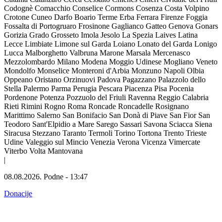
Codognè
Comacchio
Conselice
Cormons
Cosenza
Costa Volpino
Crotone
Cuneo
Darfo Boario Terme
Erba
Ferrara
Firenze
Foggia
Fossalta di Portogruaro
Frosinone
Gaglianco
Gatteo
Genova
Gonars
Gorizia
Grado
Grosseto
Imola
Jesolo
La Spezia
Laives
Latina
Lecce
Limbiate
Limone sul Garda
Loiano
Lonato del Garda
Lonigo
Lucca
Malborghetto Valbruna
Marone
Marsala
Mercenasco
Mezzolombardo
Milano
Modena
Moggio Udinese
Mogliano Veneto
Mondolfo
Monselice
Monteroni d'Arbia
Monzuno
Napoli
Olbia
Oppeano
Oristano
Orzinuovi
Padova
Pagazzano
Palazzolo dello
Stella
Palermo
Parma
Perugia
Pescara
Piacenza
Pisa
Pocenia
Pordenone
Potenza
Pozzuolo del Friuli
Ravenna
Reggio Calabria
Rieti
Rimini
Rogno
Roma
Roncade
Roncadelle
Rosignano
Marittimo
Salerno
San Bonifacio
San Donà di Piave
San Fior
San
Teodoro
Sant'Elpidio a Mare
Sarego
Sassari
Savona
Sciacca
Siena
Siracusa
Stezzano
Taranto
Termoli
Torino
Tortona
Trento
Trieste
Udine
Valeggio sul Mincio
Venezia
Verona
Vicenza
Vimercate
Viterbo
Volta Mantovana
|
08.08.2026.
Podne
-
13:47
Donacije