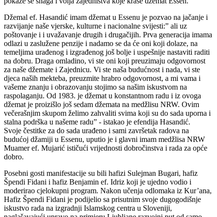
pokaže se snaga i volja zajedništva koje krase džemat Essen.
Džemal ef. Hasandić imam džemat u Essenu je pozvao na jačanje i
razvijanje naše vjerske, kulturne i nacionalne svijesti:” ali uz
poštovanje i i uvažavanje drugih i drugačijih. Prva generacija imama
odlazi u zaslužene penzije i nadamo se da će oni koji dolaze, na
temeljima urađenog i izgrađenog još bolje i uspešnije nastaviti raditi
na dobru. Draga omladino, vi ste oni koji preuzimaju odgovornost
za naše džemate i Zajednicu. Vi ste naša budućnost i nada, vi ste
djeca naših mekteba, preuzmite hrabro odgovornost, a mi vama i
vašeme znanju i obrazovanju stojimo sa našim iskustvom na
raspolaganju. Od 1983. je džemat u konstantnom radu i iz ovoga
džemat je proizišlo još sedam džemata na medžlisu NRW. Ovim
večerašnjim skupom želimo zahvaliti svima koji su do sada uporna i
stalna podrška u našeme radu” - istakao je efendija Hasandić.
Svoje čestitke za do sada urađeno i sami završetak radova na
budućoj džamiji u Essenu, uputio je i glavni imam medžlisa NRW
Muamer ef. Mujarić ističući vrijednosti dobročinstva i rada za opće
dobro.
Posebni gosti manifestacije su bili hafizi Sulejman Bugari, hafiz
Špendi Fidani i hafiz Benjamin ef. Idriz koji je ujedno vodio i
moderirao cjelokupni program. Nakon učenja odlomaka iz Kur’ana,
Hafiz Špendi Fidani je podijelio sa prisutnim svoje dugogodišnje
iskustvo rada na izgradnji Islamskog centra u Sloveniji,
naglašavajući upravo na primjeru Ljubljane razvojni put od samo