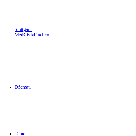
Stuttgart
Medžlis München
Džemati
Teme