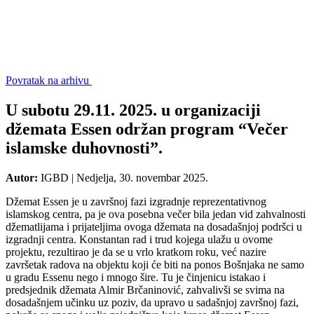
Povratak na arhivu
U subotu 29.11. 2025. u organizaciji
džemata Essen održan program “Večer
islamske duhovnosti”.
Autor:
IGBD
|
Nedjelja, 30. novembar 2025.
Džemat Essen je u završnoj fazi izgradnje reprezentativnog
islamskog centra, pa je ova posebna večer bila jedan vid zahvalnosti
džematlijama i prijateljima ovoga džemata na dosadašnjoj podršci u
izgradnji centra. Konstantan rad i trud kojega ulažu u ovome
projektu, rezultirao je da se u vrlo kratkom roku, već nazire
završetak radova na objektu koji će biti na ponos Bošnjaka ne samo
u gradu Essenu nego i mnogo šire. Tu je činjenicu istakao i
predsjednik džemata Almir Brčaninović, zahvalivši se svima na
dosadašnjem učinku uz poziv, da upravo u sadašnjoj završnoj fazi,