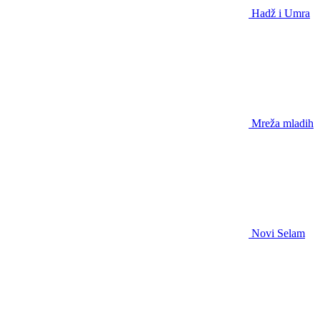
Hadž i Umra
Mreža mladih
Novi Selam