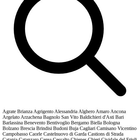
Agrate Brianza
Agrigento
Alessandria
Alghero
Amaro
Ancona
Argelato
Arzachena
Bagnolo San Vito
Baldichieri d'Asti
Bari
Barlassina
Benevento
Bentivoglio
Bergamo
Biella
Bologna
Bolzano
Brescia
Brindisi
Budoni
Buja
Cagliari
Camisano Vicentino
Campobasso
Caorle
Castelnuovo di Garda
Castions di Strada
Catania
Catanzaro
Cerea
Cessalto
Chienes
Chieri
Cividale del Friuli