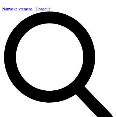
Namaska vremena
|
Donacije
|