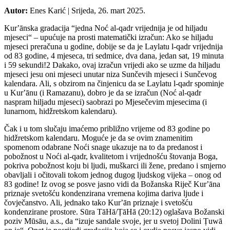
Autor:
Enes Karić
|
Srijeda, 26. mart 2025.
Kurʼānska gradacija “jedna Noć al-qadr vrijednija je od hiljadu
mjeseci“ – upućuje na prosti matematički izračun: Ako se hiljadu
mjeseci preračuna u godine, dobije se da je Laylatu l-qadr vrijednija
od 83 godine, 4 mjeseca, tri sedmice, dva dana, jedan sat, 19 minuta
i 59 sekundi!2 Dakako, ovaj izračun vrijedi ako se uzme da hiljadu
mjeseci jesu oni mjeseci unutar niza Sunčevih mjeseci i Sunčevog
kalendara. Ali, s obzirom na činjenicu da se Laylatu l-qadr spominje
u Kurʼānu (i Ramazanu), dobro je da se izračun (Noć al-qadr
naspram hiljadu mjeseci) saobrazi po Mjesečevim mjesecima (i
lunarnom, hidžretskom kalendaru).
Čak i u tom slučaju imaćemo približno vrijeme od 83 godine po
hidžretskom kalendaru. Moguće je da se ovim znamenitim
spomenom odabrane Noći snage ukazuje na to da predanost i
pobožnost u Noći al-qadr, kvalitetom i vrijednošću štovanja Boga,
pokriva pobožnost koju bi ljudi, muškarci ili žene, predano i smjerno
obavljali i očitovali tokom jednog dugog ljudskog vijeka – onog od
83 godine! Iz ovog se posve jasno vidi da Božanska Riječ Kurʼāna
priznaje svetošću kondenzirana vremena kojima dariva ljude i
čovječanstvo. Ali, jednako tako Kurʼān priznaje i svetošću
kondenzirane prostore. Sūra TāHā/ṬāHā (20:12) oglašava Božanski
poziv Mūsāu, a.s., da “izuje sandale svoje, jer u svetoj Dolini Ṭuwā