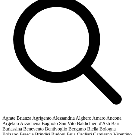
Agrate Brianza
Agrigento
Alessandria
Alghero
Amaro
Ancona
Argelato
Arzachena
Bagnolo San Vito
Baldichieri d'Asti
Bari
Barlassina
Benevento
Bentivoglio
Bergamo
Biella
Bologna
Bolzano
Brescia
Brindisi
Budoni
Buja
Cagliari
Camisano Vicentino