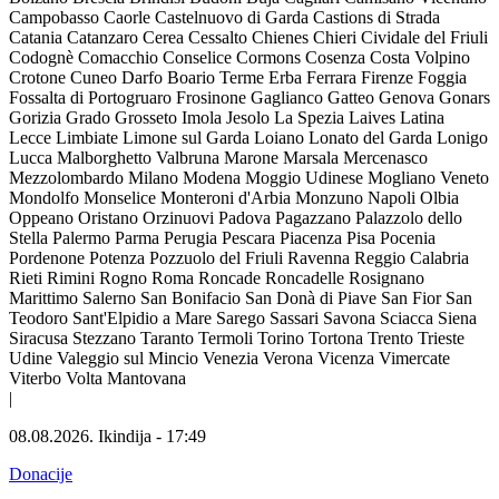
Campobasso
Caorle
Castelnuovo di Garda
Castions di Strada
Catania
Catanzaro
Cerea
Cessalto
Chienes
Chieri
Cividale del Friuli
Codognè
Comacchio
Conselice
Cormons
Cosenza
Costa Volpino
Crotone
Cuneo
Darfo Boario Terme
Erba
Ferrara
Firenze
Foggia
Fossalta di Portogruaro
Frosinone
Gaglianco
Gatteo
Genova
Gonars
Gorizia
Grado
Grosseto
Imola
Jesolo
La Spezia
Laives
Latina
Lecce
Limbiate
Limone sul Garda
Loiano
Lonato del Garda
Lonigo
Lucca
Malborghetto Valbruna
Marone
Marsala
Mercenasco
Mezzolombardo
Milano
Modena
Moggio Udinese
Mogliano Veneto
Mondolfo
Monselice
Monteroni d'Arbia
Monzuno
Napoli
Olbia
Oppeano
Oristano
Orzinuovi
Padova
Pagazzano
Palazzolo dello
Stella
Palermo
Parma
Perugia
Pescara
Piacenza
Pisa
Pocenia
Pordenone
Potenza
Pozzuolo del Friuli
Ravenna
Reggio Calabria
Rieti
Rimini
Rogno
Roma
Roncade
Roncadelle
Rosignano
Marittimo
Salerno
San Bonifacio
San Donà di Piave
San Fior
San
Teodoro
Sant'Elpidio a Mare
Sarego
Sassari
Savona
Sciacca
Siena
Siracusa
Stezzano
Taranto
Termoli
Torino
Tortona
Trento
Trieste
Udine
Valeggio sul Mincio
Venezia
Verona
Vicenza
Vimercate
Viterbo
Volta Mantovana
|
08.08.2026.
Ikindija
-
17:49
Donacije