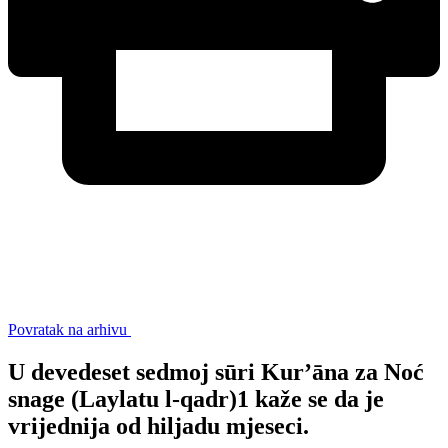
Povratak na arhivu
U devedeset sedmoj sūri Kurʼāna za Noć
snage (Laylatu l-qadr)1 kaže se da je
vrijednija od hiljadu mjeseci.