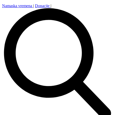
Namaska vremena
|
Donacije
|