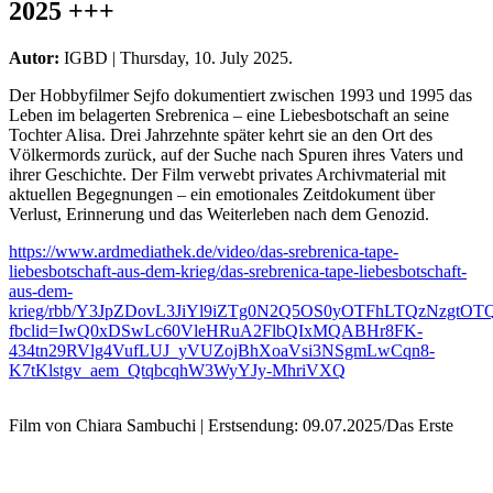
2025 +++
Autor:
IGBD
|
Thursday, 10. July 2025.
Der Hobbyfilmer Sejfo dokumentiert zwischen 1993 und 1995 das
Leben im belagerten Srebrenica – eine Liebesbotschaft an seine
Tochter Alisa. Drei Jahrzehnte später kehrt sie an den Ort des
Völkermords zurück, auf der Suche nach Spuren ihres Vaters und
ihrer Geschichte. Der Film verwebt privates Archivmaterial mit
aktuellen Begegnungen – ein emotionales Zeitdokument über
Verlust, Erinnerung und das Weiterleben nach dem Genozid.
https://www.ardmediathek.de/video/das-srebrenica-tape-
liebesbotschaft-aus-dem-krieg/das-srebrenica-tape-liebesbotschaft-
aus-dem-
krieg/rbb/Y3JpZDovL3JiYl9iZTg0N2Q5OS0yOTFhLTQzNzg
fbclid=IwQ0xDSwLc60VleHRuA2FlbQIxMQABHr8FK-
434tn29RVlg4VufLUJ_yVUZojBhXoaVsi3NSgmLwCqn8-
K7tKlstgv_aem_QtqbcqhW3WyYJy-MhriVXQ
Film von Chiara Sambuchi | Erstsendung: 09.07.2025/Das Erste