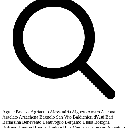
Agrate Brianza
Agrigento
Alessandria
Alghero
Amaro
Ancona
Argelato
Arzachena
Bagnolo San Vito
Baldichieri d'Asti
Bari
Barlassina
Benevento
Bentivoglio
Bergamo
Biella
Bologna
Bolzano
Brescia
Brindisi
Budoni
Buja
Cagliari
Camisano Vicentino