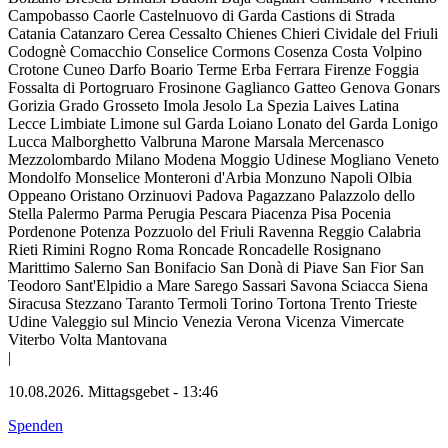
Campobasso
Caorle
Castelnuovo di Garda
Castions di Strada
Catania
Catanzaro
Cerea
Cessalto
Chienes
Chieri
Cividale del Friuli
Codognè
Comacchio
Conselice
Cormons
Cosenza
Costa Volpino
Crotone
Cuneo
Darfo Boario Terme
Erba
Ferrara
Firenze
Foggia
Fossalta di Portogruaro
Frosinone
Gaglianco
Gatteo
Genova
Gonars
Gorizia
Grado
Grosseto
Imola
Jesolo
La Spezia
Laives
Latina
Lecce
Limbiate
Limone sul Garda
Loiano
Lonato del Garda
Lonigo
Lucca
Malborghetto Valbruna
Marone
Marsala
Mercenasco
Mezzolombardo
Milano
Modena
Moggio Udinese
Mogliano Veneto
Mondolfo
Monselice
Monteroni d'Arbia
Monzuno
Napoli
Olbia
Oppeano
Oristano
Orzinuovi
Padova
Pagazzano
Palazzolo dello
Stella
Palermo
Parma
Perugia
Pescara
Piacenza
Pisa
Pocenia
Pordenone
Potenza
Pozzuolo del Friuli
Ravenna
Reggio Calabria
Rieti
Rimini
Rogno
Roma
Roncade
Roncadelle
Rosignano
Marittimo
Salerno
San Bonifacio
San Donà di Piave
San Fior
San
Teodoro
Sant'Elpidio a Mare
Sarego
Sassari
Savona
Sciacca
Siena
Siracusa
Stezzano
Taranto
Termoli
Torino
Tortona
Trento
Trieste
Udine
Valeggio sul Mincio
Venezia
Verona
Vicenza
Vimercate
Viterbo
Volta Mantovana
|
10.08.2026.
Mittagsgebet
-
13:46
Spenden