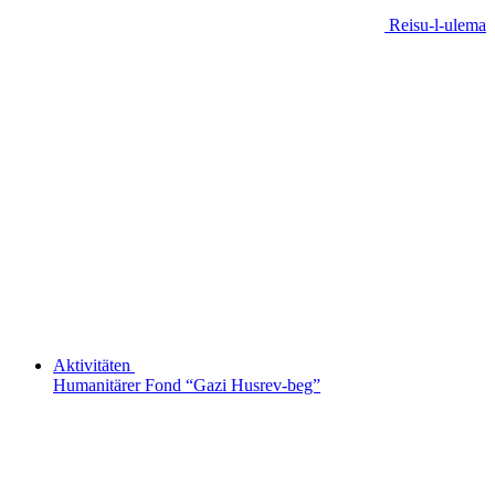
Reisu-l-ulema
Aktivitäten
Humanitärer Fond “Gazi Husrev-beg”