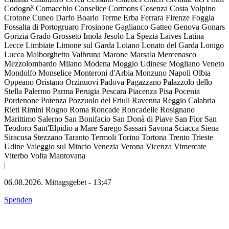
Codognè
Comacchio
Conselice
Cormons
Cosenza
Costa Volpino
Crotone
Cuneo
Darfo Boario Terme
Erba
Ferrara
Firenze
Foggia
Fossalta di Portogruaro
Frosinone
Gaglianco
Gatteo
Genova
Gonars
Gorizia
Grado
Grosseto
Imola
Jesolo
La Spezia
Laives
Latina
Lecce
Limbiate
Limone sul Garda
Loiano
Lonato del Garda
Lonigo
Lucca
Malborghetto Valbruna
Marone
Marsala
Mercenasco
Mezzolombardo
Milano
Modena
Moggio Udinese
Mogliano Veneto
Mondolfo
Monselice
Monteroni d'Arbia
Monzuno
Napoli
Olbia
Oppeano
Oristano
Orzinuovi
Padova
Pagazzano
Palazzolo dello
Stella
Palermo
Parma
Perugia
Pescara
Piacenza
Pisa
Pocenia
Pordenone
Potenza
Pozzuolo del Friuli
Ravenna
Reggio Calabria
Rieti
Rimini
Rogno
Roma
Roncade
Roncadelle
Rosignano
Marittimo
Salerno
San Bonifacio
San Donà di Piave
San Fior
San
Teodoro
Sant'Elpidio a Mare
Sarego
Sassari
Savona
Sciacca
Siena
Siracusa
Stezzano
Taranto
Termoli
Torino
Tortona
Trento
Trieste
Udine
Valeggio sul Mincio
Venezia
Verona
Vicenza
Vimercate
Viterbo
Volta Mantovana
|
06.08.2026.
Mittagsgebet
-
13:47
Spenden