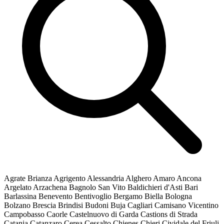
Agrate Brianza
Agrigento
Alessandria
Alghero
Amaro
Ancona
Argelato
Arzachena
Bagnolo San Vito
Baldichieri d'Asti
Bari
Barlassina
Benevento
Bentivoglio
Bergamo
Biella
Bologna
Bolzano
Brescia
Brindisi
Budoni
Buja
Cagliari
Camisano Vicentino
Campobasso
Caorle
Castelnuovo di Garda
Castions di Strada
Catania
Catanzaro
Cerea
Cessalto
Chienes
Chieri
Cividale del Friuli