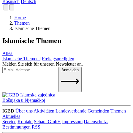
Bosnisch
Deutsch
Home
Themen
Islamische Themen
Islamische Themen
Alles
|
Islamische Themen
|
Freitagspredigten
Melden Sie sich für unseren Newsletter an.
Anmelden
Islamska zajednica
Bošnjaka u Njemačkoj
IGBD
Über uns
Aktivitäten
Landesverbände
Gemeinden
Themen
Aktuelles
Service
Kontakt
Sehara GmbH
Impressum
Datenschutz-
Bestimmungen
RSS