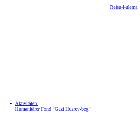
Reisu-l-ulema
Aktivitäten
Humanitärer Fond “Gazi Husrev-beg”