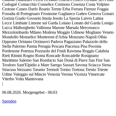
Codognè
Comacchio
Conselice
Cormons
Cosenza
Costa Volpino
Crotone
Cuneo
Darfo Boario Terme
Erba
Ferrara
Firenze
Foggia
Fossalta di Portogruaro
Frosinone
Gaglianco
Gatteo
Genova
Gonars
Gorizia
Grado
Grosseto
Imola
Jesolo
La Spezia
Laives
Latina
Lecce
Limbiate
Limone sul Garda
Loiano
Lonato del Garda
Lonigo
Lucca
Malborghetto Valbruna
Marone
Marsala
Mercenasco
Mezzolombardo
Milano
Modena
Moggio Udinese
Mogliano Veneto
Mondolfo
Monselice
Monteroni d'Arbia
Monzuno
Napoli
Olbia
Oppeano
Oristano
Orzinuovi
Padova
Pagazzano
Palazzolo dello
Stella
Palermo
Parma
Perugia
Pescara
Piacenza
Pisa
Pocenia
Pordenone
Potenza
Pozzuolo del Friuli
Ravenna
Reggio Calabria
Rieti
Rimini
Rogno
Roma
Roncade
Roncadelle
Rosignano
Marittimo
Salerno
San Bonifacio
San Donà di Piave
San Fior
San
Teodoro
Sant'Elpidio a Mare
Sarego
Sassari
Savona
Sciacca
Siena
Siracusa
Stezzano
Taranto
Termoli
Torino
Tortona
Trento
Trieste
Udine
Valeggio sul Mincio
Venezia
Verona
Vicenza
Vimercate
Viterbo
Volta Mantovana
|
06.08.2026.
Morgengebet
-
06:03
Spenden