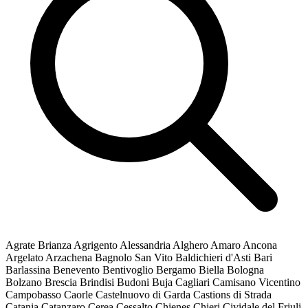
Agrate Brianza
Agrigento
Alessandria
Alghero
Amaro
Ancona
Argelato
Arzachena
Bagnolo San Vito
Baldichieri d'Asti
Bari
Barlassina
Benevento
Bentivoglio
Bergamo
Biella
Bologna
Bolzano
Brescia
Brindisi
Budoni
Buja
Cagliari
Camisano Vicentino
Campobasso
Caorle
Castelnuovo di Garda
Castions di Strada
Catania
Catanzaro
Cerea
Cessalto
Chienes
Chieri
Cividale del Friuli