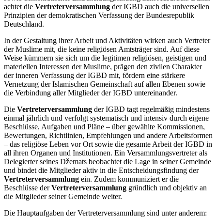
achtet die
Vertreterversammlung
der IGBD auch die universellen
Prinzipien der demokratischen Verfassung der Bundesrepublik
Deutschland.
In der Gestaltung ihrer Arbeit und Aktivitäten wirken auch Vertreter
der Muslime mit, die keine religiösen Amtsträger sind. Auf diese
Weise kümmern sie sich um die legitimen religiösen, geistigen und
materiellen Interessen der Muslime, prägen den zivilen Charakter
der inneren Verfassung der IGBD mit, fördern eine stärkere
Vernetzung der Islamischen Gemeinschaft auf allen Ebenen sowie
die Verbindung aller Mitglieder der IGBD untereinander.
Die
Vertreterversammlung
der IGBD tagt regelmäßig mindestens
einmal jährlich und verfolgt systematisch und intensiv durch eigene
Beschlüsse, Aufgaben und Pläne – über gewählte Kommissionen,
Bewertungen, Richtlinien, Empfehlungen und andere Arbeitsformen
– das religiöse Leben vor Ort sowie die gesamte Arbeit der IGBD in
all ihren Organen und Institutionen. Ein Versammlungsvertreter als
Delegierter seines Džemats beobachtet die Lage in seiner Gemeinde
und bindet die Mitglieder aktiv in die Entscheidungsfindung der
Vertreterversammlung
ein. Zudem kommuniziert er die
Beschlüsse der
Vertreterversammlung
gründlich und objektiv an
die Mitglieder seiner Gemeinde weiter.
Die Hauptaufgaben der Vertreterversammlung sind unter anderem: