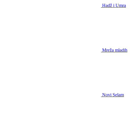
Hadž i Umra
Mreža mladih
Novi Selam