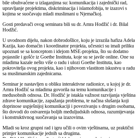
bile obuhvaćene u izlaganjima su: komunikacija i zajednički rad,
upravljanje projektima, diskriminacija i islamofobija, te izazovi s
kojima se suočavaju mladi muslimani u Njemačkoj.
Gosti predavači ovog seminara bili su dr. Amra Hodžić i dr. Bilal
Hodžić.
U uvodnom dijelu, nakon dobrodošlice, koju je izrazila hafiza Adela
Kazija, kao domaćin i koordinator projekta, učesnici su imali priliku
upoznati se sa konceptom i idejom MSE-projekta, što su dodatno
pojasnile i gošće iz Goethe Instituta, koje su se javile online. One su
mladima kazale nešto više o radu i ulozi Goethe Instituta, kao
pokrovitelja ovog projekta, kao i njihovom vlastitom iskustvu u radu
sa muslimanskim zajednicama.
Seminar je nastavljen u obliku interaktivne radionice, u kojoj je dr.
Amra Hodžić sa mladima govorila na temu komunikacije i
međusobnih odnosa. Dr. Hodžić je istakla važnost razvijanja vještina
zdrave komunikacije, zapažanja problema, te načina slušanja koji
doprinose uspješnijoj komunikaciji i povezivanju s drugim osobama,
što dovodi do ostvarenja boljih međuljudskih odnosa, razumijevanja
i konstruktivnog suočavanja sa izazovima.
Mladi su kroz grupni rad i igru učili o ovim vještinama, uz praktični
primjer komunikacije jednih sa drugima.