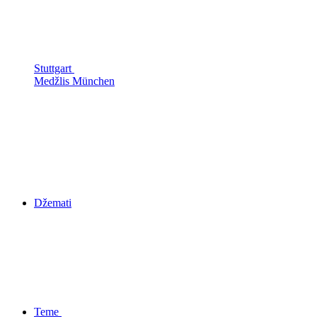
Stuttgart
Medžlis München
Džemati
Teme