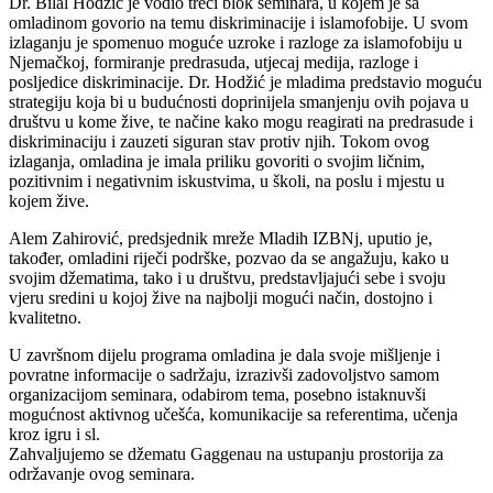
Dr. Bilal Hodžić je vodio treći blok seminara, u kojem je sa
omladinom govorio na temu diskriminacije i islamofobije. U svom
izlaganju je spomenuo moguće uzroke i razloge za islamofobiju u
Njemačkoj, formiranje predrasuda, utjecaj medija, razloge i
posljedice diskriminacije. Dr. Hodžić je mladima predstavio moguću
strategiju koja bi u budućnosti doprinijela smanjenju ovih pojava u
društvu u kome žive, te načine kako mogu reagirati na predrasude i
diskriminaciju i zauzeti siguran stav protiv njih. Tokom ovog
izlaganja, omladina je imala priliku govoriti o svojim ličnim,
pozitivnim i negativnim iskustvima, u školi, na poslu i mjestu u
kojem žive.
Alem Zahirović, predsjednik mreže Mladih IZBNj, uputio je,
također, omladini riječi podrške, pozvao da se angažuju, kako u
svojim džematima, tako i u društvu, predstavljajući sebe i svoju
vjeru sredini u kojoj žive na najbolji mogući način, dostojno i
kvalitetno.
U završnom dijelu programa omladina je dala svoje mišljenje i
povratne informacije o sadržaju, izrazivši zadovoljstvo samom
organizacijom seminara, odabirom tema, posebno istaknuvši
mogućnost aktivnog učešća, komunikacije sa referentima, učenja
kroz igru i sl.
Zahvaljujemo se džematu Gaggenau na ustupanju prostorija za
održavanje ovog seminara.