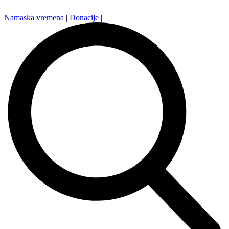
Namaska vremena
|
Donacije
|