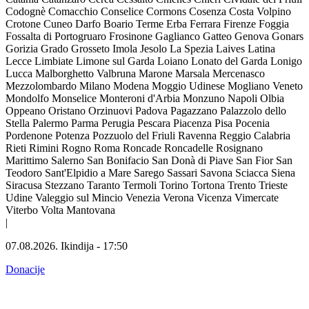
Codognè
Comacchio
Conselice
Cormons
Cosenza
Costa Volpino
Crotone
Cuneo
Darfo Boario Terme
Erba
Ferrara
Firenze
Foggia
Fossalta di Portogruaro
Frosinone
Gaglianco
Gatteo
Genova
Gonars
Gorizia
Grado
Grosseto
Imola
Jesolo
La Spezia
Laives
Latina
Lecce
Limbiate
Limone sul Garda
Loiano
Lonato del Garda
Lonigo
Lucca
Malborghetto Valbruna
Marone
Marsala
Mercenasco
Mezzolombardo
Milano
Modena
Moggio Udinese
Mogliano Veneto
Mondolfo
Monselice
Monteroni d'Arbia
Monzuno
Napoli
Olbia
Oppeano
Oristano
Orzinuovi
Padova
Pagazzano
Palazzolo dello
Stella
Palermo
Parma
Perugia
Pescara
Piacenza
Pisa
Pocenia
Pordenone
Potenza
Pozzuolo del Friuli
Ravenna
Reggio Calabria
Rieti
Rimini
Rogno
Roma
Roncade
Roncadelle
Rosignano
Marittimo
Salerno
San Bonifacio
San Donà di Piave
San Fior
San
Teodoro
Sant'Elpidio a Mare
Sarego
Sassari
Savona
Sciacca
Siena
Siracusa
Stezzano
Taranto
Termoli
Torino
Tortona
Trento
Trieste
Udine
Valeggio sul Mincio
Venezia
Verona
Vicenza
Vimercate
Viterbo
Volta Mantovana
|
07.08.2026.
Ikindija
-
17:50
Donacije