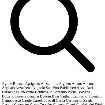
Agrate Brianza
Agrigento
Alessandria
Alghero
Amaro
Ancona
Argelato
Arzachena
Bagnolo San Vito
Baldichieri d'Asti
Bari
Barlassina
Benevento
Bentivoglio
Bergamo
Biella
Bologna
Bolzano
Brescia
Brindisi
Budoni
Buja
Cagliari
Camisano Vicentino
Campobasso
Caorle
Castelnuovo di Garda
Castions di Strada
Catania
Catanzaro
Cerea
Cessalto
Chienes
Chieri
Cividale del Friuli