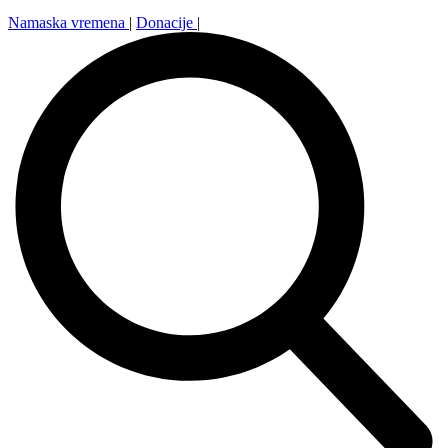
Namaska vremena
|
Donacije
|