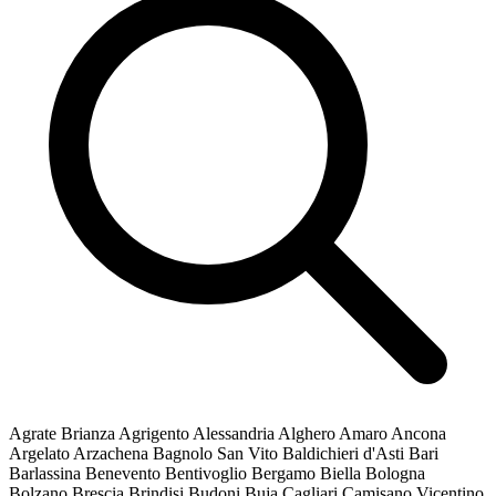
Agrate Brianza
Agrigento
Alessandria
Alghero
Amaro
Ancona
Argelato
Arzachena
Bagnolo San Vito
Baldichieri d'Asti
Bari
Barlassina
Benevento
Bentivoglio
Bergamo
Biella
Bologna
Bolzano
Brescia
Brindisi
Budoni
Buja
Cagliari
Camisano Vicentino