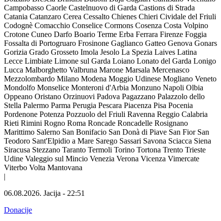
Campobasso
Caorle
Castelnuovo di Garda
Castions di Strada
Catania
Catanzaro
Cerea
Cessalto
Chienes
Chieri
Cividale del Friuli
Codognè
Comacchio
Conselice
Cormons
Cosenza
Costa Volpino
Crotone
Cuneo
Darfo Boario Terme
Erba
Ferrara
Firenze
Foggia
Fossalta di Portogruaro
Frosinone
Gaglianco
Gatteo
Genova
Gonars
Gorizia
Grado
Grosseto
Imola
Jesolo
La Spezia
Laives
Latina
Lecce
Limbiate
Limone sul Garda
Loiano
Lonato del Garda
Lonigo
Lucca
Malborghetto Valbruna
Marone
Marsala
Mercenasco
Mezzolombardo
Milano
Modena
Moggio Udinese
Mogliano Veneto
Mondolfo
Monselice
Monteroni d'Arbia
Monzuno
Napoli
Olbia
Oppeano
Oristano
Orzinuovi
Padova
Pagazzano
Palazzolo dello
Stella
Palermo
Parma
Perugia
Pescara
Piacenza
Pisa
Pocenia
Pordenone
Potenza
Pozzuolo del Friuli
Ravenna
Reggio Calabria
Rieti
Rimini
Rogno
Roma
Roncade
Roncadelle
Rosignano
Marittimo
Salerno
San Bonifacio
San Donà di Piave
San Fior
San
Teodoro
Sant'Elpidio a Mare
Sarego
Sassari
Savona
Sciacca
Siena
Siracusa
Stezzano
Taranto
Termoli
Torino
Tortona
Trento
Trieste
Udine
Valeggio sul Mincio
Venezia
Verona
Vicenza
Vimercate
Viterbo
Volta Mantovana
|
06.08.2026.
Jacija
-
22:51
Donacije