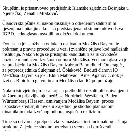
Skupštini je prisustvovao predsjednik Islamske zajednice Bošnjaka u
Njemačkoj Zenahir Mraković.
Članovi skupštine su nakon diskusije o određenim statutarnim
rješenjima i pitanjima koja su predstavljena od strane rukovodstva
IGBD, jednoglasno usvojili predloženi dokument.
Donesena je i službena odluka o osnivanju Medžlisa Bayern, te
pokretanju pravne procedure u vezi i zvanične prijave kod nadležnih
institucija. Nakon toga se pristupilo kandidaturi za rukovodeće
pozicije u budućem Izvršnom odboru Medžlisa. Većinom glasova je
za predsjednika Medžlisa Bayern izabran Bahrudin ef. Omeragić ,
za potpredsjednika Sulejman ef. Čolaković. Budući članovi IO
Medžlisa Bayern su još i Eldin Mahovac i Amel Aganović, dok je
Izet ef. Bibić kao glavni imam Medžlisa član IO po položaju.
Nakon istovjetnih procesa koji su prethodili i rezultirali osnivanjem i
službenim prijavljivanje medžlisa Nordrhein Westfalen, Baden
Württemberg i Hessen, osnivanjem Medžlisa Bayern, proces
uspostave središnjih nivoa u Zajednici je shodno planiranom
dinamikom rada Izvršnog odbora, uspješno realiziran.
Time su ostvarene pretpostavke za nastavak institucionalnog jačanja
struktura Zajednice shodno potrebama vremena i društvenih