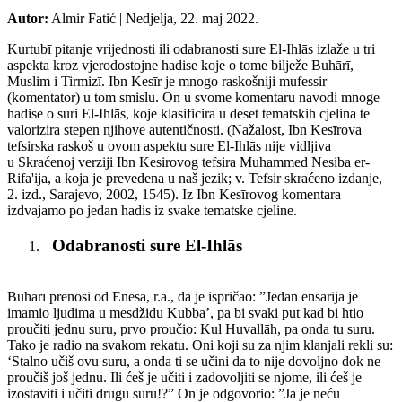
Autor:
Almir Fatić
|
Nedjelja, 22. maj 2022.
Kurtubī pitanje vrijednosti ili odabranosti sure El-Ihlās izlaže u tri
aspekta kroz vjerodostojne hadise koje o tome bilježe Buhārī,
Muslim i Tirmizī. Ibn Kesīr je mnogo raskošniji mufessir
(komentator) u tom smislu. On u svome komentaru navodi mnoge
hadise o suri El-Ihlās, koje klasificira u deset tematskih cjelina te
valorizira stepen njihove autentičnosti. (Nažalost, Ibn Kesīrova
tefsirska raskoš u ovom aspektu sure El-Ihlās nije vidljiva
u Skraćenoj verziji Ibn Kesirovog tefsira Muhammed Nesiba er-
Rifa'ija, a koja je prevedena u naš jezik; v. Tefsir skraćeno izdanje,
2. izd., Sarajevo, 2002, 1545). Iz Ibn Kesīrovog komentara
izdvajamo po jedan hadis iz svake tematske cjeline.
Odabranosti sure El-Ihlās
Buhārī prenosi od Enesa, r.a., da je ispričao: ”Jedan ensarija je
imamio ljudima u mesdžidu Kubba’, pa bi svaki put kad bi htio
proučiti jednu suru, prvo proučio: Kul Huvallāh, pa onda tu suru.
Tako je radio na svakom rekatu. Oni koji su za njim klanjali rekli su:
‘Stalno učiš ovu suru, a onda ti se učini da to nije dovoljno dok ne
proučiš još jednu. Ili ćeš je učiti i zadovoljiti se njome, ili ćeš je
izostaviti i učiti drugu suru!?” On je odgovorio: ”Ja je neću