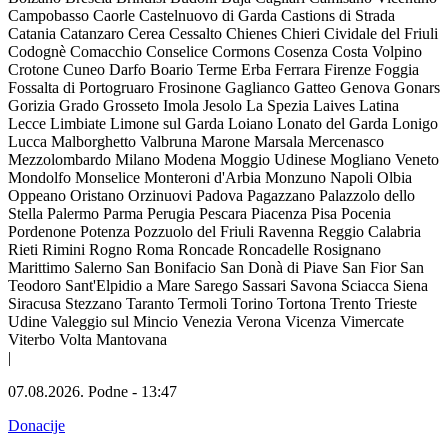
Campobasso
Caorle
Castelnuovo di Garda
Castions di Strada
Catania
Catanzaro
Cerea
Cessalto
Chienes
Chieri
Cividale del Friuli
Codognè
Comacchio
Conselice
Cormons
Cosenza
Costa Volpino
Crotone
Cuneo
Darfo Boario Terme
Erba
Ferrara
Firenze
Foggia
Fossalta di Portogruaro
Frosinone
Gaglianco
Gatteo
Genova
Gonars
Gorizia
Grado
Grosseto
Imola
Jesolo
La Spezia
Laives
Latina
Lecce
Limbiate
Limone sul Garda
Loiano
Lonato del Garda
Lonigo
Lucca
Malborghetto Valbruna
Marone
Marsala
Mercenasco
Mezzolombardo
Milano
Modena
Moggio Udinese
Mogliano Veneto
Mondolfo
Monselice
Monteroni d'Arbia
Monzuno
Napoli
Olbia
Oppeano
Oristano
Orzinuovi
Padova
Pagazzano
Palazzolo dello
Stella
Palermo
Parma
Perugia
Pescara
Piacenza
Pisa
Pocenia
Pordenone
Potenza
Pozzuolo del Friuli
Ravenna
Reggio Calabria
Rieti
Rimini
Rogno
Roma
Roncade
Roncadelle
Rosignano
Marittimo
Salerno
San Bonifacio
San Donà di Piave
San Fior
San
Teodoro
Sant'Elpidio a Mare
Sarego
Sassari
Savona
Sciacca
Siena
Siracusa
Stezzano
Taranto
Termoli
Torino
Tortona
Trento
Trieste
Udine
Valeggio sul Mincio
Venezia
Verona
Vicenza
Vimercate
Viterbo
Volta Mantovana
|
07.08.2026.
Podne
-
13:47
Donacije