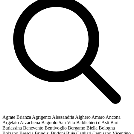
Agrate Brianza
Agrigento
Alessandria
Alghero
Amaro
Ancona
Argelato
Arzachena
Bagnolo San Vito
Baldichieri d'Asti
Bari
Barlassina
Benevento
Bentivoglio
Bergamo
Biella
Bologna
Bolzano
Brescia
Brindisi
Budoni
Buja
Cagliari
Camisano Vicentino