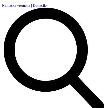
Namaska vremena
|
Donacije
|