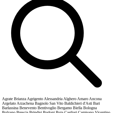
Agrate Brianza
Agrigento
Alessandria
Alghero
Amaro
Ancona
Argelato
Arzachena
Bagnolo San Vito
Baldichieri d'Asti
Bari
Barlassina
Benevento
Bentivoglio
Bergamo
Biella
Bologna
Bolzano
Brescia
Brindisi
Budoni
Buja
Cagliari
Camisano Vicentino