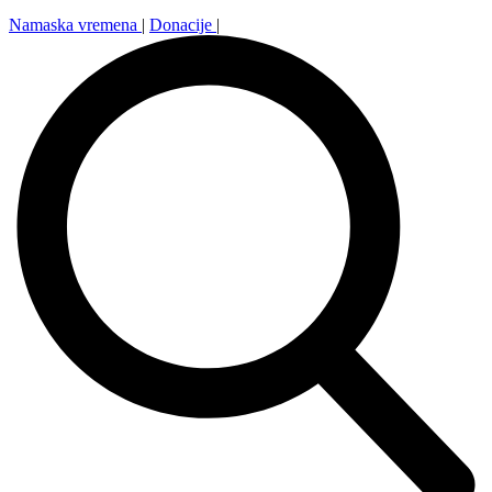
Namaska vremena
|
Donacije
|