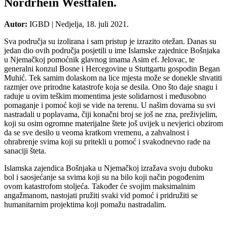
Nordrhein Westfalen.
Autor:
IGBD
|
Nedjelja, 18. juli 2021.
Sva područja su izolirana i sam pristup je izrazito otežan. Danas su
jedan dio ovih područja posjetili u ime Islamske zajednice Bošnjaka
u Njemačkoj pomoćnik glavnog imama Asim ef. Jelovac, te
generalni konzul Bosne i Hercegovine u Stuttgartu gospodin Began
Muhić. Tek samim dolaskom na lice mjesta može se donekle shvatiti
razmjer ove prirodne katastrofe koja se desila. Ono što daje snagu i
raduje u ovim teškim momentima jeste solidarnost i međusobno
pomaganje i pomoć koji se vide na terenu. U našim dovama su svi
nastradali u poplavama, čiji konačni broj se još ne zna, preživjelim,
koji su osim ogromne materijalne štete još uvijek u nevjerici obzirom
da se sve desilo u veoma kratkom vremenu, a zahvalnost i
ohrabrenje svima koji su pritekli u pomoć i svakodnevno rade na
sanaciji šteta.
Islamska zajendica Bošnjaka u Njemačkoj izražava svoju duboku
bol i saosjećanje sa svima koji su na bilo koji način pogođenim
ovom katastrofom stoljeća. Također će svojim maksimalnim
angažmanom, nastojati pružiti svaki vid pomoć i pridružiti se
humanitarnim projektima koji pomažu nastradalim.