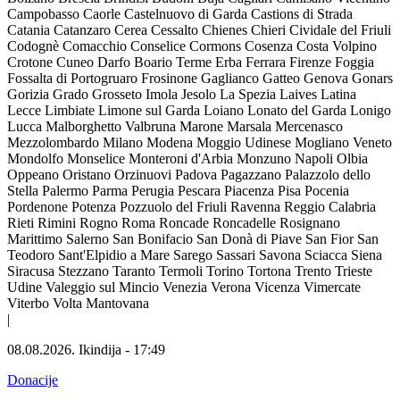
Campobasso
Caorle
Castelnuovo di Garda
Castions di Strada
Catania
Catanzaro
Cerea
Cessalto
Chienes
Chieri
Cividale del Friuli
Codognè
Comacchio
Conselice
Cormons
Cosenza
Costa Volpino
Crotone
Cuneo
Darfo Boario Terme
Erba
Ferrara
Firenze
Foggia
Fossalta di Portogruaro
Frosinone
Gaglianco
Gatteo
Genova
Gonars
Gorizia
Grado
Grosseto
Imola
Jesolo
La Spezia
Laives
Latina
Lecce
Limbiate
Limone sul Garda
Loiano
Lonato del Garda
Lonigo
Lucca
Malborghetto Valbruna
Marone
Marsala
Mercenasco
Mezzolombardo
Milano
Modena
Moggio Udinese
Mogliano Veneto
Mondolfo
Monselice
Monteroni d'Arbia
Monzuno
Napoli
Olbia
Oppeano
Oristano
Orzinuovi
Padova
Pagazzano
Palazzolo dello
Stella
Palermo
Parma
Perugia
Pescara
Piacenza
Pisa
Pocenia
Pordenone
Potenza
Pozzuolo del Friuli
Ravenna
Reggio Calabria
Rieti
Rimini
Rogno
Roma
Roncade
Roncadelle
Rosignano
Marittimo
Salerno
San Bonifacio
San Donà di Piave
San Fior
San
Teodoro
Sant'Elpidio a Mare
Sarego
Sassari
Savona
Sciacca
Siena
Siracusa
Stezzano
Taranto
Termoli
Torino
Tortona
Trento
Trieste
Udine
Valeggio sul Mincio
Venezia
Verona
Vicenza
Vimercate
Viterbo
Volta Mantovana
|
08.08.2026.
Ikindija
-
17:49
Donacije