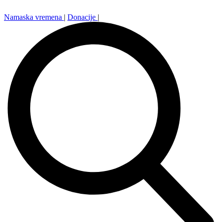
Namaska vremena
|
Donacije
|