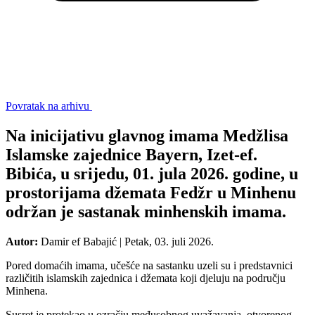
Povratak na arhivu
Na inicijativu glavnog imama Medžlisa
Islamske zajednice Bayern, Izet-ef.
Bibića, u srijedu, 01. jula 2026. godine, u
prostorijama džemata Fedžr u Minhenu
održan je sastanak minhenskih imama.
Autor:
Damir ef Babajić
|
Petak, 03. juli 2026.
Pored domaćih imama, učešće na sastanku uzeli su i predstavnici
različitih islamskih zajednica i džemata koji djeluju na području
Minhena.
Susret je protekao u ozračju međusobnog uvažavanja, otvorenog