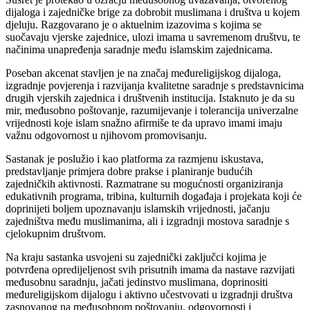
dijaloga i zajedničke brige za dobrobit muslimana i društva u kojem
djeluju. Razgovarano je o aktuelnim izazovima s kojima se
suočavaju vjerske zajednice, ulozi imama u savremenom društvu, te
načinima unapređenja saradnje među islamskim zajednicama.
Poseban akcenat stavljen je na značaj međureligijskog dijaloga,
izgradnje povjerenja i razvijanja kvalitetne saradnje s predstavnicima
drugih vjerskih zajednica i društvenih institucija. Istaknuto je da su
mir, međusobno poštovanje, razumijevanje i tolerancija univerzalne
vrijednosti koje islam snažno afirmiše te da upravo imami imaju
važnu odgovornost u njihovom promovisanju.
Sastanak je poslužio i kao platforma za razmjenu iskustava,
predstavljanje primjera dobre prakse i planiranje budućih
zajedničkih aktivnosti. Razmatrane su mogućnosti organiziranja
edukativnih programa, tribina, kulturnih događaja i projekata koji će
doprinijeti boljem upoznavanju islamskih vrijednosti, jačanju
zajedništva među muslimanima, ali i izgradnji mostova saradnje s
cjelokupnim društvom.
Na kraju sastanka usvojeni su zajednički zaključci kojima je
potvrđena opredijeljenost svih prisutnih imama da nastave razvijati
međusobnu saradnju, jačati jedinstvo muslimana, doprinositi
međureligijskom dijalogu i aktivno učestvovati u izgradnji društva
zasnovanog na međusobnom poštovanju, odgovornosti i