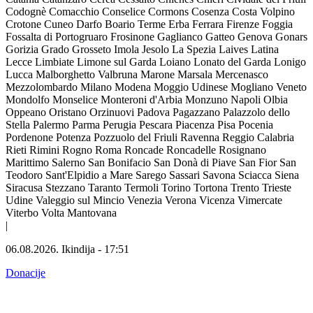
Codognè
Comacchio
Conselice
Cormons
Cosenza
Costa Volpino
Crotone
Cuneo
Darfo Boario Terme
Erba
Ferrara
Firenze
Foggia
Fossalta di Portogruaro
Frosinone
Gaglianco
Gatteo
Genova
Gonars
Gorizia
Grado
Grosseto
Imola
Jesolo
La Spezia
Laives
Latina
Lecce
Limbiate
Limone sul Garda
Loiano
Lonato del Garda
Lonigo
Lucca
Malborghetto Valbruna
Marone
Marsala
Mercenasco
Mezzolombardo
Milano
Modena
Moggio Udinese
Mogliano Veneto
Mondolfo
Monselice
Monteroni d'Arbia
Monzuno
Napoli
Olbia
Oppeano
Oristano
Orzinuovi
Padova
Pagazzano
Palazzolo dello
Stella
Palermo
Parma
Perugia
Pescara
Piacenza
Pisa
Pocenia
Pordenone
Potenza
Pozzuolo del Friuli
Ravenna
Reggio Calabria
Rieti
Rimini
Rogno
Roma
Roncade
Roncadelle
Rosignano
Marittimo
Salerno
San Bonifacio
San Donà di Piave
San Fior
San
Teodoro
Sant'Elpidio a Mare
Sarego
Sassari
Savona
Sciacca
Siena
Siracusa
Stezzano
Taranto
Termoli
Torino
Tortona
Trento
Trieste
Udine
Valeggio sul Mincio
Venezia
Verona
Vicenza
Vimercate
Viterbo
Volta Mantovana
|
06.08.2026.
Ikindija
-
17:51
Donacije