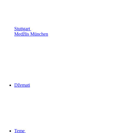
Stuttgart
Medžlis München
Džemati
Teme