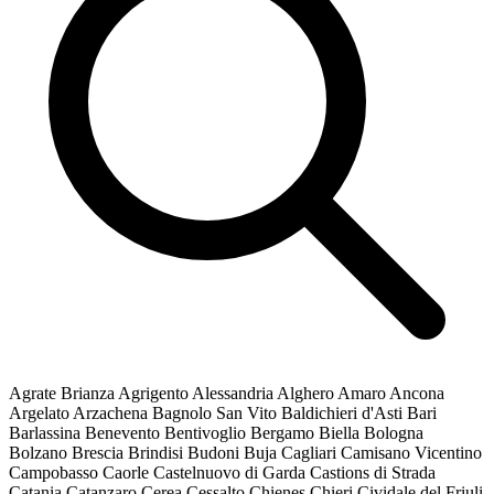
Agrate Brianza
Agrigento
Alessandria
Alghero
Amaro
Ancona
Argelato
Arzachena
Bagnolo San Vito
Baldichieri d'Asti
Bari
Barlassina
Benevento
Bentivoglio
Bergamo
Biella
Bologna
Bolzano
Brescia
Brindisi
Budoni
Buja
Cagliari
Camisano Vicentino
Campobasso
Caorle
Castelnuovo di Garda
Castions di Strada
Catania
Catanzaro
Cerea
Cessalto
Chienes
Chieri
Cividale del Friuli