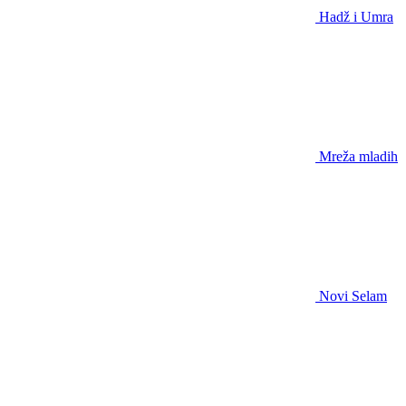
Hadž i Umra
Mreža mladih
Novi Selam