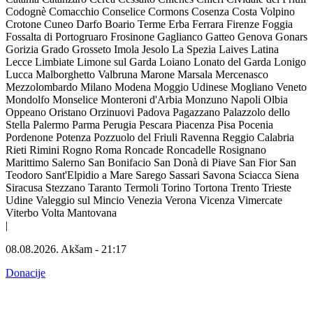
Codognè
Comacchio
Conselice
Cormons
Cosenza
Costa Volpino
Crotone
Cuneo
Darfo Boario Terme
Erba
Ferrara
Firenze
Foggia
Fossalta di Portogruaro
Frosinone
Gaglianco
Gatteo
Genova
Gonars
Gorizia
Grado
Grosseto
Imola
Jesolo
La Spezia
Laives
Latina
Lecce
Limbiate
Limone sul Garda
Loiano
Lonato del Garda
Lonigo
Lucca
Malborghetto Valbruna
Marone
Marsala
Mercenasco
Mezzolombardo
Milano
Modena
Moggio Udinese
Mogliano Veneto
Mondolfo
Monselice
Monteroni d'Arbia
Monzuno
Napoli
Olbia
Oppeano
Oristano
Orzinuovi
Padova
Pagazzano
Palazzolo dello
Stella
Palermo
Parma
Perugia
Pescara
Piacenza
Pisa
Pocenia
Pordenone
Potenza
Pozzuolo del Friuli
Ravenna
Reggio Calabria
Rieti
Rimini
Rogno
Roma
Roncade
Roncadelle
Rosignano
Marittimo
Salerno
San Bonifacio
San Donà di Piave
San Fior
San
Teodoro
Sant'Elpidio a Mare
Sarego
Sassari
Savona
Sciacca
Siena
Siracusa
Stezzano
Taranto
Termoli
Torino
Tortona
Trento
Trieste
Udine
Valeggio sul Mincio
Venezia
Verona
Vicenza
Vimercate
Viterbo
Volta Mantovana
|
08.08.2026.
Akšam
-
21:17
Donacije