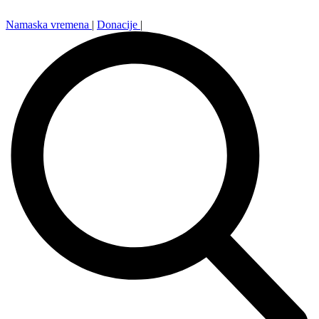
Namaska vremena
|
Donacije
|