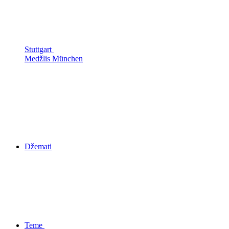
Stuttgart
Medžlis München
Džemati
Teme