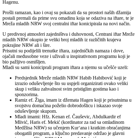
Hagenu.
Prošli ramazan, kao i ovaj su pokazali da su prostori naših džamija
postali premali da prime svu omadinu koja se odaziva na iftare, te je
Mreža mladih NRW svoj centralni iftar konicipirala na novi način.
U predivnoj atmosferi zajedništva i duhovnosti, Centrani iftar Mreže
mladih NRW okupio je veliki broj mladih iz različitih krajeva
pokrajine NRW ali i šire.
Prisutni su podijelili trenutke iftara, zajedničkih namaza i dove,
ojačali međusobne veze i uživali u inspirativnom programu koji je
bio pažljivo osmišljen.
Mladi su sami koniciprali program iftara a njemu su učešće uzeli:
Predsjednik Mreže mladih NRW Habib Habibović koji je
izrazio oduševljenje što su uspjeli organizirati ovako veliki
skup i veliku zahvalnost svim pristiglim gostima kao i
sponzorima.
Ramiz ef. Žiga, imam iz džemata Hagen koji je prisutnima u
svojstvu domaćina poželio dobrodošlicu i iskazao svoje
oduševljenje skupom.
Mladi imami: Hfz. Kenan ef. Čauševic, Abdulkardir ef
Mlivić, Haris ef. Mekić (kordinator za rad sa omladinom
Medžlisa NRW) su učenjem Kur‘ana i kratkim obraćanjima
obogatili program, a ključno predavanje održao je glavni