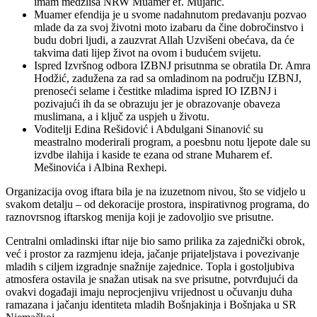
imam medžlisa NRW Muamer ef. Mujarić.
Muamer efendija je u svome nadahnutom predavanju pozvao
mlade da za svoj životni moto izabaru da čine dobročinstvo i
budu dobri ljudi, a zauzvrat Allah Uzvišeni obećava, da će
takvima dati lijep život na ovom i budućem svijetu.
Ispred Izvršnog odbora IZBNJ prisutnma se obratila Dr. Amra
Hodžić, zadužena za rad sa omladinom na području IZBNJ,
prenoseći selame i čestitke mladima ispred IO IZBNJ i
pozivajući ih da se obrazuju jer je obrazovanje obaveza
muslimana, a i ključ za uspjeh u životu.
Voditelji Edina Rešidović i Abdulgani Sinanović su
meastralno moderirali program, a poesbnu notu ljepote dale su
izvdbe ilahija i kaside te ezana od strane Muharem ef.
Mešinovića i Albina Rexhepi.
Organizacija ovog iftara bila je na izuzetnom nivou, što se vidjelo u
svakom detalju – od dekoracije prostora, inspirativnog programa, do
raznovrsnog iftarskog menija koji je zadovoljio sve prisutne.
Centralni omladinski iftar nije bio samo prilika za zajednički obrok,
već i prostor za razmjenu ideja, jačanje prijateljstava i povezivanje
mladih s ciljem izgradnje snažnije zajednice. Topla i gostoljubiva
atmosfera ostavila je snažan utisak na sve prisutne, potvrđujući da
ovakvi događaji imaju neprocjenjivu vrijednost u očuvanju duha
ramazana i jačanju identiteta mladih Bošnjakinja i Bošnjaka u SR