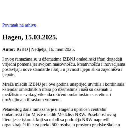
Povratak na arhivu
Hagen, 15.03.2025.
Autor:
IGBD
|
Nedjelja, 16. mart 2025.
I ovog ramazana su u džematima IZBNJ omladinski iftari događaji
vrijedni pomena jer svojom masovnošću, kreativnošću i inovacijama
postavljaju nove standarde i šalju u javnost lijepu sliku zajednišva i
ljepote.
Mreža mladih IZBNJ je i ove godina unaprijed utvrdila i kordinirala
kalendar omladinskih iftara po džematima i naši su džemati u
medžlisima svakog vikenda okićeni omladinskim susretima i
druženjima u iftraskom vremenu.
Petanestog dana ramazana je u Hagenu upriličen centralni
omladinski iftar Mreže mladih Medžlisa NRW. Posebnost ovog
iftera jeste iskorak koji su mladi sa područja NRW napravili
organzirajući iftar za preko 500 osoba, u prostoru gradske škole u