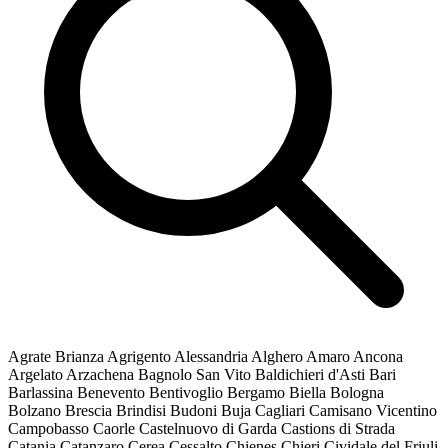
Agrate Brianza
Agrigento
Alessandria
Alghero
Amaro
Ancona
Argelato
Arzachena
Bagnolo San Vito
Baldichieri d'Asti
Bari
Barlassina
Benevento
Bentivoglio
Bergamo
Biella
Bologna
Bolzano
Brescia
Brindisi
Budoni
Buja
Cagliari
Camisano Vicentino
Campobasso
Caorle
Castelnuovo di Garda
Castions di Strada
Catania
Catanzaro
Cerea
Cessalto
Chienes
Chieri
Cividale del Friuli